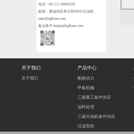
电话: +86-511-88696299
邮箱：燃油供应单元和MKK分油机:
sales@qdlcme.com
备品备件:
beijian@qdlcme.com
关于我们
产品中心
关于我们
船舶动力
甲板机械
三菱重工备件供应
油料处理
三菱分油机备件供应
过滤系统