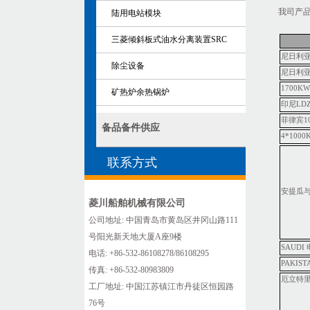
我司产
陆用电站模块
三菱倾斜板式油水分离装置SRC
尼日利
除尘设备
尼日利
1700K
矿热炉余热锅炉
印尼
LDZ
菲律宾
1
备品备件供应
4*1000
联系方式
安提瓜
菱川船舶机械有限公司
公司地址: 中国青岛市黄岛区井冈山路111
号阳光新天地大厦A座9楼
SAUDI
电话: +86-532-86108278/86108295
PAKIST
传真: +86-532-80983809
厄立特
工厂地址: 中国江苏镇江市丹徒区恒园路
76号