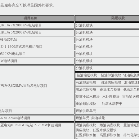
品及服务完全可以满足国外的要求。
项目名称
陆用模块
亚
IKEJA 7X2000KW
电站项目
分油机模块
亚
IKEJA 5X2000KW
电站项目
分油机模块
W
移动式电站
分油机模块
E41-1800
箱式发电机组项目
分油机模块
0500KW
电站项目
分油机模块
KW
电站项目
分油机模块
分油机模块
轻油输送模块 轻油卸油模块 轻油应急
污油卸油模块 滑油供应模块 滑油输送
与巴布达
6X5MW
重油发电站项目
燃油供应模块 高温水泵模块 低温水泵
喷嘴冷却水模块 水处理模块 重油输送
重油卸油模块 油箱水箱若干
电站项目
燃油供应单元
AN 9L32/40
电站项目
燃油单元 柴油单元
里亚电站
HIRGIGO
电站
2x23MW
扩建项目
滑油供应模块、燃油供应模块、重油输送
供应模块、低温水供应模块
低温膨胀水柜、高温膨胀水柜、排气化学