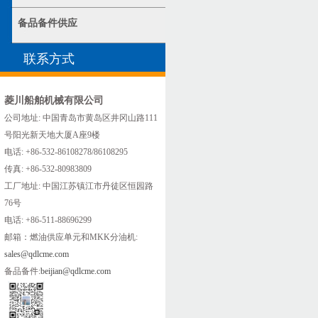
备品备件供应
联系方式
菱川船舶机械有限公司
公司地址: 中国青岛市黄岛区井冈山路111
号阳光新天地大厦A座9楼
电话: +86-532-86108278/86108295
传真: +86-532-80983809
工厂地址: 中国江苏镇江市丹徒区恒园路
76号
电话: +86-511-88696299
邮箱：燃油供应单元和MKK分油机:
sales@qdlcme.com
备品备件:
beijian@qdlcme.com