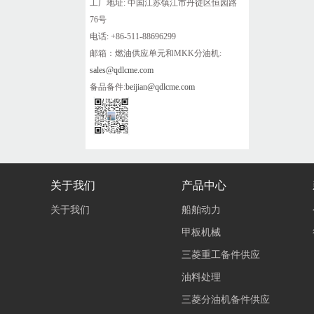
工厂地址: 中国江苏镇江市丹徒区恒园路
76号
电话: +86-511-88696299
邮箱：燃油供应单元和MKK分油机:
sales@qdlcme.com
备品备件:
beijian@qdlcme.com
关于我们
产品中心
关于我们
船舶动力
甲板机械
三菱重工备件供应
油料处理
三菱分油机备件供应