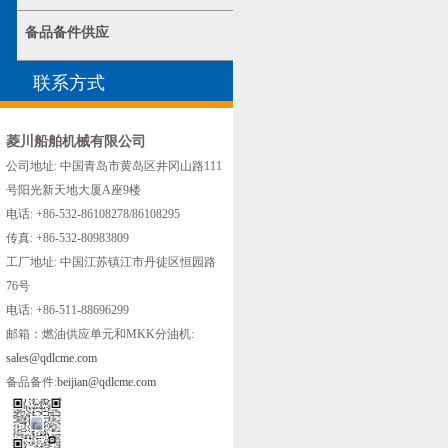
备品备件供应
联系方式
菱川船舶机械有限公司
公司地址: 中国青岛市黄岛区井冈山路111
号阳光新天地大厦A座9楼
电话: +86-532-86108278/86108295
传真: +86-532-80983809
工厂地址: 中国江苏镇江市丹徒区恒园路
76号
电话: +86-511-88696299
邮箱：燃油供应单元和MKK分油机:
sales@qdlcme.com
备品备件:
beijian@qdlcme.com