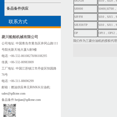
SJG/GH
SJ10，SJ20，S
备品备件供应
SJ0000
SJ400,SJ700
SJF/FH
SJ10，SJ15，
联系方式
SJE/EH/TP
SJ10，SJ11，
OP
OP11，OP12
菱川船舶机械有限公司
我们作为三菱分油机的授权代理
公司地址: 中国青岛市黄岛区井冈山路111
号阳光新天地大厦A座9楼
电话: +86-532-86108278/86108295
传真: +86-532-80983809
工厂地址: 中国江苏镇江市丹徒区恒园路
76号
电话: +86-511-88696299
邮箱：燃油供应单元和MKK分油机:
sales@qdlcme.com
备品备件:
beijian@qdlcme.com