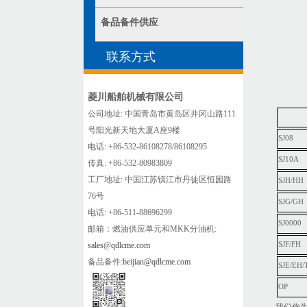
备品备件供应
联系方式
菱川船舶机械有限公司
公司地址: 中国青岛市黄岛区井冈山路111
号阳光新天地大厦A座9楼
SJ08
电话: +86-532-86108278/86108295
SJ10A
传真: +86-532-80983809
工厂地址: 中国江苏镇江市丹徒区恒园路
SJH/HH
76号
SJG/GH
电话: +86-511-88696299
SJ0000
邮箱：燃油供应单元和MKK分油机:
sales@qdlcme.com
SJF/FH
备品备件:
beijian@qdlcme.com
SJE/EH/
OP