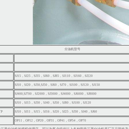
分油机型号
SJ15，SJ25，SJ35，SJ60，SJ85，SJ110，SJ160，SJ220
SJ10，SJ20，SJ30,SJ50，SJ60，SJ70，SJ100，SJ120，SJ150
SJ400,SJ700，SJ2000，SJ3000，SJ4000，SJ6000，SJ8000
SJ10，SJ15，SJ30，SJ40，SJ50，SJ80，SJ100，SJ120
TP
SJ10，SJ11，SJ15，SJ16，SJ20，SJ25，SJ30，SJ40，SJ60
OP11，OP12，OP20，OP31，OP41，OP54，OP70