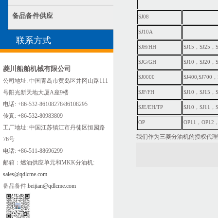
备品备件供应
SJ08
SJ10A
联系方式
SJH/HH
SJ15，SJ25，
SJG/GH
SJ10，SJ20，S
菱川船舶机械有限公司
SJ0000
SJ400,SJ700
公司地址: 中国青岛市黄岛区井冈山路111
号阳光新天地大厦A座9楼
SJF/FH
SJ10，SJ15，
电话: +86-532-86108278/86108295
SJE/EH/TP
SJ10，SJ11，
传真: +86-532-80983809
OP
OP11，OP12
工厂地址: 中国江苏镇江市丹徒区恒园路
我们作为三菱分油机的授权代理
76号
电话: +86-511-88696299
邮箱：燃油供应单元和MKK分油机:
sales@qdlcme.com
备品备件:
beijian@qdlcme.com